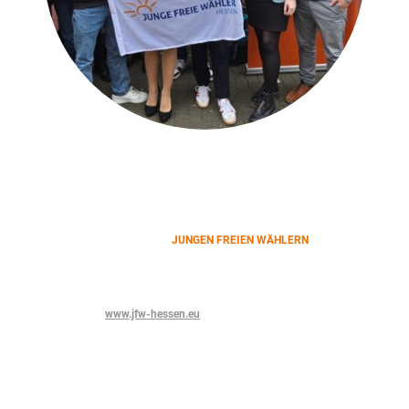
• Du bist jünger als 35?
• Du interessierst Dich für Politik?
• Du willst etwas bewegen?
Dann komm doch zu uns, den
JUNGEN FREIEN WÄHLERN
.
Hier wird Politik von jungen Hessinnen und Hessen für junge Menschen
gemacht. Und dies ohne linke und rechte Nebenwirkungen.
Wir freuen uns auf Dich!
Mehr Infos unter
www.jfw-hessen.eu